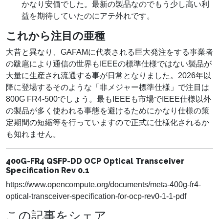
かなり安価でした。最新の製品なのでもう少し高い利
益を期待していたのにアテ外れです。
これから注目の亜種
大昔と異なり、GAFAMに代表される巨大発注をする事業者
の跋扈により通信の世界もIEEEの標準仕様ではない製品が
大量に生産され流通する事が日常となりました。2026年以
降に登場するそのような「非メジャー標準仕様」で注目は
800G FR4-500でしょう。最もIEEEも市場でIEEE仕様以外
の製品が多く使われる事態を避けるためにかなり仕様の策
定期間の短縮等を行っていますので正式に仕様化されるか
も知れません。
400G-FR4 QSFP-DD OCP Optical Transceiver
Specification Rev 0.1
https://www.opencompute.org/documents/meta-400g-fr4-
optical-transceiver-specification-for-ocp-rev0-1-1-pdf
この記事をシェア