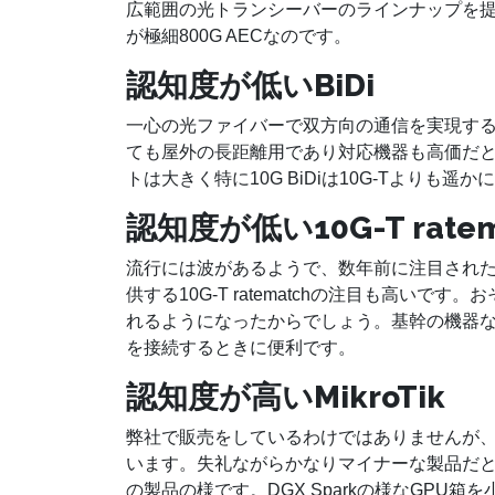
広範囲の光トランシーバーのラインナップを提
が極細800G AECなのです。
認知度が低いBiDi
一心の光ファイバーで双方向の通信を実現する
ても屋外の長距離用であり対応機器も高価だと
トは大きく特に10G BiDiは10G-Tよりも
認知度が低い10G-T ratem
流行には波があるようで、数年前に注目された10G対
供する10G-T ratematchの注目も高いで
れるようになったからでしょう。基幹の機器な
を接続するときに便利です。
認知度が高いMikroTik
弊社で販売をしているわけではありませんが、今回
います。失礼ながらかなりマイナーな製品だと思
の製品の様です。DGX Sparkの様なGPU