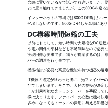
念頭に置いているかで話がすれ違いました。従
とは度々触れてきましたが、この800Gを巡
インターネットの市場では800G DR8はふつー
登場しないのです。800G DR4しか念頭にあ
DC構築時間短縮の工夫
以前にもまして、短い時間で大規模なDC建屋
や電力関係の部材なども不足気味なので必要
実現困難な要求です。我々が提案するのは、導
バーの調達を行う事です。
機能検討が必要な高度な機能を持つ機器の選
IT機器の選定が終わった後に、光ファイバー
びてしまいます。そこで、大枠の規模が決定し
うが利用可能な光トランシーバーを手配して
様は決まります、ファイバーの心数は機材決
多めになってもトータルの費用に与える影響