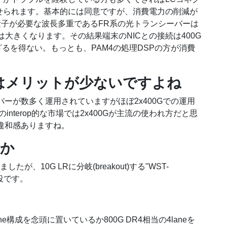
せられます。基本的には同意ですが、消費電力の削減が
子が必要な波長多重であるFR系の光トランシーバーは
大きくなります。その結果端末のNICとの接続は400G
を使わざるを得ない。もっとも、PAM4の処理DSPの方が消費
行はメリットが少ないですよね
バーが数多く運用されていますがほぼ2x400Gでの運用
interop的な市場では2x400Gが主流の使われ方だと思
と違和感ありますね。
すか
、10G LRに分岐(breakout)する"WST-
現役です。
ane構成を念頭に置いているか800G DR4相当の4laneを