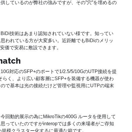
供しているのが弊社の強みですが、その”穴”を埋めるの
BiDi技術はあまり認知されていない様です。知ってい
思われている方が大変多い。近距離でもBiDiのメリッ
遥かに安価で安易に敷設できます。
atch
応のSFP+のポートで1/2.5/5/10GのUTP接続を提
す。おそらく、より広い顧客層にSFP+を装備する機器が使わ
ので基本は光の接続だけど管理や監視用にUTPの端末
動的展示の為にMikroTikの400G ルータを使用して
っていたのですがinteropでは多くの来場者がご存知
箱を小規模クラスター化するに最適な箱です。