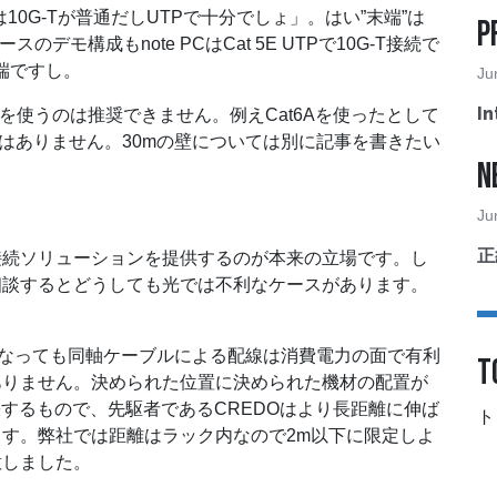
10G-Tが普通だしUTPで十分でしょ」。はい”末端”は
P
デモ構成もnote PCはCat 5E UTPで10G-T接続で
端ですし。
Ju
I
Tを使うのは推奨できません。例えCat6Aを使ったとして
ことはありません。30mの壁については別に記事を書きたい
N
Ju
正
接続ソリューションを提供するのが本来の立場です。し
相談するとどうしても光では不利なケースがあります。
高速になっても同軸ケーブルによる配線は消費電力の面で有利
T
ありません。決められた位置に決められた機材の配置が
拡張するもので、先駆者であるCREDOはより長距離に伸ば
ト
す。弊社では距離はラック内なので2m以下に限定しよ
意しました。