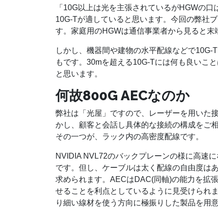
「10G以上は光を主張されているがHGWの口は
10G-Tが適していると思います。今回の弊社ブースの
す。家庭用のHGWは通信事業者から見ると末
しかし、機器間や建物の水平配線などで10G-
もです。30mを超える10G-Tには何も良い
と思います。
何故800G AECなのか
弊社は「光屋」ですので、レーザーを用いた
かし、顧客と会話し具体的な接続の構成をご
その一つが、ラック内の高密度配線です。
NVIDIA NVL72のバックプレーンの様に
です。但し、ケーブルは太く配線の自由度は
求められます。AECはDAC(同軸)の能力を
せることを利点としているように見受けられま
り細い線材を使う方向に極振りした製品を用