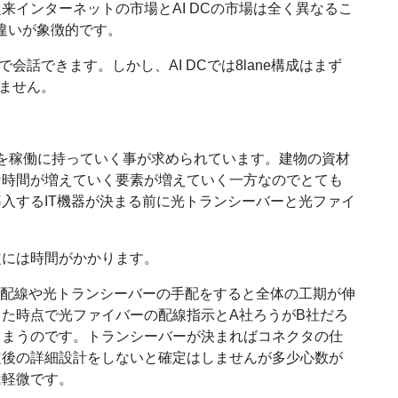
来インターネットの市場とAI DCの市場は全く異なるこ
る違いが象徴的です。
で会話できます。しかし、AI DCでは8lane構成はまず
りません。
を稼働に持っていく事が求められています。建物の資材
な時間が増えていく要素が増えていく一方なのでとても
入するIT機器が決まる前に光トランシーバーと光ファイ
定には時間がかかります。
の配線や光トランシーバーの手配をすると全体の工期が伸
た時点で光ファイバーの配線指示とA社ろうがB社だろ
しまうのです。トランシーバーが決まればコネクタの仕
定後の詳細設計をしないと確定はしませんが多少心数が
は軽微です。