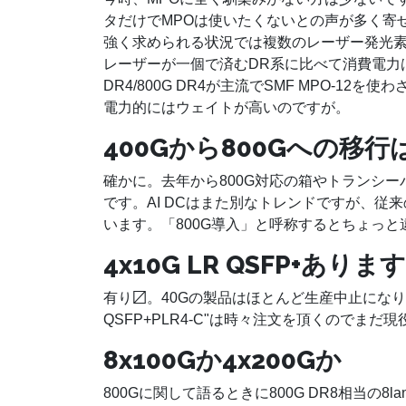
タだけでMPOは使いたくないとの声が多く寄
強く求められる状況では複数のレーザー発光素
レーザーが一個で済むDR系に比べて消費電力は
DR4/800G DR4が主流でSMF MPO-12
電力的にはウェイトが高いのですが。
400Gから800Gへの移
確かに。去年から800G対応の箱やトランシー
です。AI DCはまた別なトレンドですが、従来の
います。「800G導入」と呼称するとちょっ
4x10G LR QSFP+ありま
有り〼。40Gの製品はほとんど生産中止になりましたが
QSFP+PLR4-C"は時々注文を頂くのでまだ
8x100Gか4x200Gか
800Gに関して語るときに800G DR8相当の8l