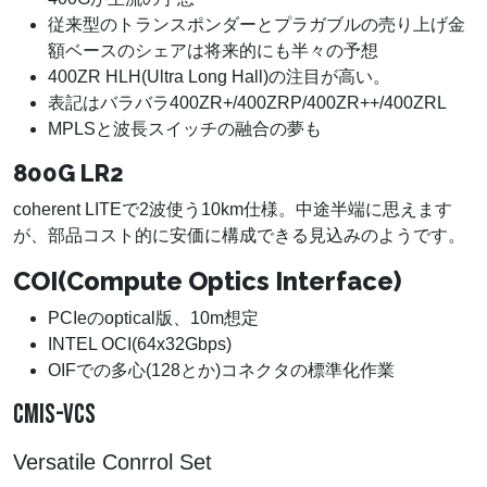
従来型のトランスポンダーとプラガブルの売り上げ金
額ベースのシェアは将来的にも半々の予想
400ZR HLH(Ultra Long Hall)の注目が高い。
表記はバラバラ400ZR+/400ZRP/400ZR++/400ZRL
MPLSと波長スイッチの融合の夢も
800G LR2
coherent LITEで2波使う10km仕様。中途半端に思えます
が、部品コスト的に安価に構成できる見込みのようです。
COI(Compute Optics Interface)
PCIeのoptical版、10m想定
INTEL OCI(64x32Gbps)
OIFでの多心(128とか)コネクタの標準化作業
CMIS-VCS
Versatile Conrrol Set