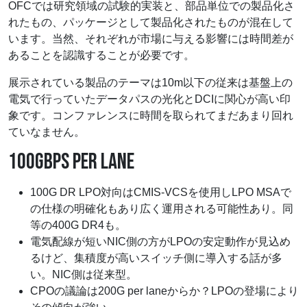
OFCでは研究領域の試験的実装と、部品単位での製品化さ
れたもの、パッケージとして製品化されたものが混在して
います。当然、それぞれが市場に与える影響には時間差が
あることを認識することが必要です。
展示されている製品のテーマは10m以下の従来は基盤上の
電気で行っていたデータパスの光化とDCIに関心が高い印
象です。コンファレンスに時間を取られてまだあまり回れ
ていなません。
100GBPS PER LANE
100G DR LPO対向はCMIS-VCSを使用しLPO MSAで
の仕様の明確化もあり広く運用される可能性あり。同
等の400G DR4も。
電気配線が短いNIC側の方がLPOの安定動作が見込め
るけど、集積度が高いスイッチ側に導入する話が多
い。NIC側は従来型。
CPOの議論は200G per laneからか？LPOの登場により