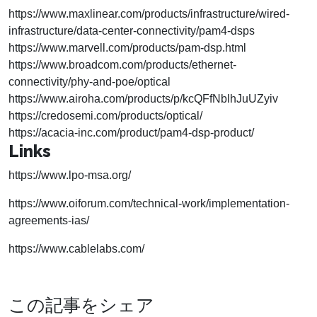
https://www.maxlinear.com/products/infrastructure/wired-
infrastructure/data-center-connectivity/pam4-dsps
https://www.marvell.com/products/pam-dsp.html
https://www.broadcom.com/products/ethernet-
connectivity/phy-and-poe/optical
https://www.airoha.com/products/p/kcQFfNblhJuUZyiv
https://credosemi.com/products/optical/
https://acacia-inc.com/product/pam4-dsp-product/
Links
https://www.lpo-msa.org/
https://www.oiforum.com/technical-work/implementation-
agreements-ias/
https://www.cablelabs.com/
この記事をシェア