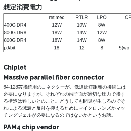
想定消費電力
retimed
RTLR
LPO
C
400G DR4
12W
10W
8W
800G DR8
18W
14W
12W
800G DR4
18W
14W
8W
pJ/bit
18
12
8
5(wo
Chiplet
Massive parallel fiber connector
64-128芯接続用のコネクターが、低遅延短距離の接続には
必要になりますが。それぞれの端子面が適切な圧力で接す
る構造は難しいとのこと。どうしても間隙が生じるのでそ
れによる減衰と反射を抑えるためにマイクロレンズかマッ
チングジェルが必要になるのではないかというお話。
PAM4 chip vendor