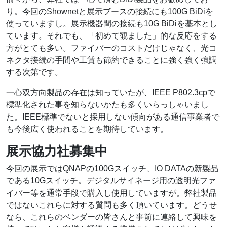
り。今回のShownetと展示ブースの接続にも100G BiDiを
使っていますし。展示機器間の接続も10G BiDiを基本とし
ています。それでも、「初めて観ました」的な反応をする
方がとても多い。ファイバーのコストだけじゃなく、光コ
ネクタ接続の手間や工賃も節約できることに強く強く強調
する次第です。
一心双方向製品の存在は知っていたが、IEEE P802.3cpで
標準化された事を知らないかたも多くいらっしゃいまし
た。IEEE標準でないと採用しない傾向がある通信事業者で
も今後広く使われることを期待しています。
展示協力社募集中
今回の展示ではQNAPの100Gスイッチ、IO DATAの新製品
である10Gスイッチ。デジタルサイネージ用の透明光ファ
イバー等を通常手段で購入し使用していますが。弊社製品
ではないこれらに対する質問も多く頂いています。どうせ
なら、これらのベンダーの皆さんと事前に連絡して興味を