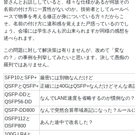
皆さんとお話ししていると、様々な仕様があるが何故その
名前の付け方に一貫性がないのか。技術者としてルールベ
ースで物事を考える修正が身についている方々だからこ
そ。名前の付け方に違和感を覚えまた戸惑っているのでし
ょう。会場には学生さんも沢山来られますが同様の感想を
述べられます。
この問題に対して解決策は有りませんが、改めて「変な
の？」の事例を列挙してみたいと思います。決して愚痴の
羅列ではありません。
SFP10とSFP+
厳密には別物なんだけど
QSFPとQSFP+
正確には40GはQSFP+なんだけどそんな
QSFP-DDと
なんでLANE速度を省略するのが慣例なの？
QSFP56-DD
QSFP-DD800
なんで突然合算帯域表記になった？ルールに従え
OSFP112と
あんた途中で改名した？
OSFP800
100G LR4と