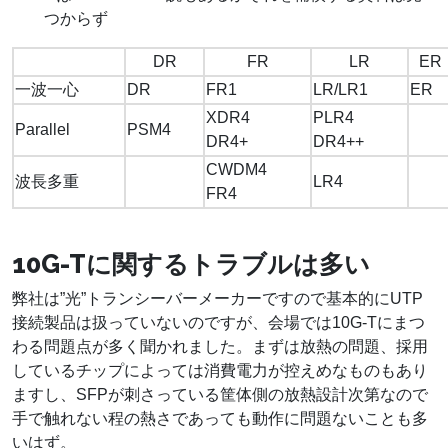
つからず
DR
FR
LR
ER
一波一心
DR
FR1
LR/LR1
ER
XDR4
PLR4
Parallel
PSM4
DR4+
DR4++
CWDM4
波長多重
LR4
FR4
10G-Tに関するトラブルは多い
弊社は”光”トランシーバーメーカーですので基本的にUTP
接続製品は扱っていないのですが、会場では10G-Tにまつ
わる問題点が多く聞かれました。まずは放熱の問題、採用
しているチップによっては消費電力が控えめなものもあり
ますし、SFPが刺さっている筐体側の放熱設計次第なので
手で触れない程の熱さであっても動作に問題ないことも多
いはず。