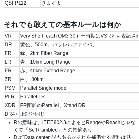
QSFP112
きますよ
それでも敢えての基本ルールは何か
VR
Very Short reach OM3 30m,一時期はVSRとも表記
DR
黄色、500m。パラレルファイバ。
FR
緑、2km Fiber Range
LR
青、10km Long Range
ER
赤、40km Extend Range
ZR
白、 80km
PSM
Parallel Single mode
PLR
Parallel LR
XDR
FR距離のParallel、Xtend DR
DR4+
上記と同じ
Rの意味は、IEEE802.3によるとRengeやReachじゃな
くて「Sc”R”ambled」との指摘あり
Dは"Data center"説もあるがそれを補償する資料は見