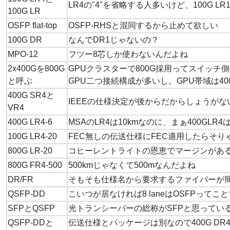
LR4の"4"を省略する人多いけど、100G 
100G LR
OSFP flat-top
OSFP-RHSと混同するから止めて欲しい
100G DR
なんでDR1じゃないの？
MPO-12
フツー8芯しか使わないんだよね
2x400Gを800G
GPUクラスターで800G採用ってスイッチ側
と呼ぶ
GPU二つ接続構成が多いし。GPU帯域は40
400G SR4と
IEEEの仕様決定が後からだからしょうがな
VR4
400G LR4-6
MSAのLR4は10kmなのに、まぁ400GL
100G LR4-20
FEC無しの伝送仕様にFEC適用したらそ
800G LR-20
コヒーレントライトの恩恵でマージンがあ
800G FR4-500
500kmじゃなくて500mなんだよね
DR/FR
そもそも仕様名から要求するファイバーが
QSFP-DD
こいつが居なければ8 laneはOSFPって
SFPとQSFP
光トランシーバーの総称がSFPと思ってい
QSFP-DDと
伝送仕様とパッケージは別なので400G D