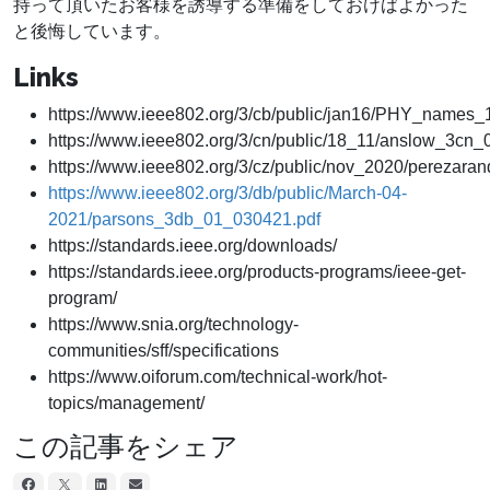
持って頂いたお客様を誘導する準備をしておけばよかった
と後悔しています。
Links
https://www.ieee802.org/3/cb/public/jan16/PHY_names_
https://www.ieee802.org/3/cn/public/18_11/anslow_3cn_
https://www.ieee802.org/3/cz/public/nov_2020/pereza
https://www.ieee802.org/3/db/public/March-04-
2021/parsons_3db_01_030421.pdf
https://standards.ieee.org/downloads/
https://standards.ieee.org/products-programs/ieee-get-
program/
https://www.snia.org/technology-
communities/sff/specifications
https://www.oiforum.com/technical-work/hot-
topics/management/
この記事をシェア