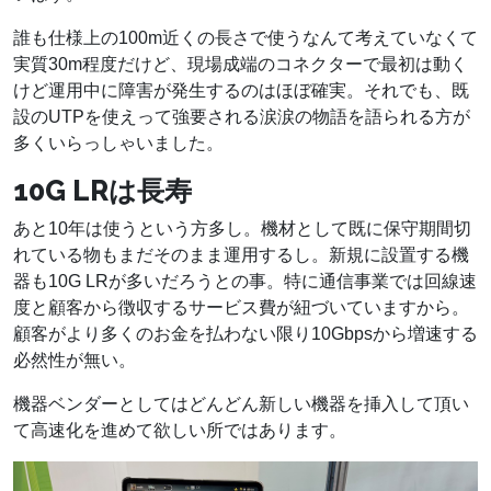
誰も仕様上の100m近くの長さで使うなんて考えていなくて
実質30m程度だけど、現場成端のコネクターで最初は動く
けど運用中に障害が発生するのはほぼ確実。それでも、既
設のUTPを使えって強要される涙涙の物語を語られる方が
多くいらっしゃいました。
10G LRは長寿
あと10年は使うという方多し。機材として既に保守期間切
れている物もまだそのまま運用するし。新規に設置する機
器も10G LRが多いだろうとの事。特に通信事業では回線速
度と顧客から徴収するサービス費が紐づいていますから。
顧客がより多くのお金を払わない限り10Gbpsから増速する
必然性が無い。
機器ベンダーとしてはどんどん新しい機器を挿入して頂い
て高速化を進めて欲しい所ではあります。